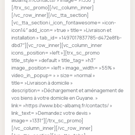
albamq.fr/contacts/ » image= »1330″]
[/trx_sc_promo][/vc_column_inner]
[/vc_row_inner][/vc_tta_section]
[vc_tta_section i_icon_fontawesome= »icon-
icon14″ add_icon= »true » title= »Livraison et
installation » tab_id= »1497017837785-d472e8fb-
dbd7″][vc_row_inner][vc_column_inner
icons_position= »left »][trx_sc_promo
title_style= »default » title_tag= »h3″
image_position= »left » image_width= »55% »
video_in_popup= » » size= »normal »
title= »Livraison à domicile »
description= »Déchargement et aménagement de
vos biens à votre domicile en Guyane. »
link= »https://www.bbc-albamq.fr/contacts/ »
link_text= »Demandez votre devis »
image= »1331″][/trx_sc_promo]
[/vc_column_inner][/vc_row_inner]