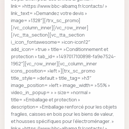
link= »https://www.bbc-albamq.fr/contacts/ »
link_text= »Demandez votre devis »
image= »1328″][/trx_sc_promo]
[/vc_column_inner][/vc_row_inner]
[/vc_tta_section][vc_tta_section
i_icon_fontawesome= »icon-icon12″
add_icon= »true » title= »Conditionnement et
protection » tab_id= »1497017100898-fa9e7524-
1962″][vc_row_inner][vc_column_inner
icons_position= »left »][trx_sc_promo
title_style= »default » title_tag= »h3″
image_position= »left » image_width= »55% »
video_in_popup= » » size= »normal »
title= »Emballage et protection »
description= »Emballage renforcé pour les objets
fragiles, caisses en bois pour les biens de valeur,
et housses spécifiques pour l’électroménager. »
link= »https://www.bbc-albamq.fr/contacts/ »