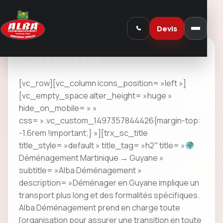
Devis
Guyane
[vc_row][vc_column icons_position= »left »]
[vc_empty_space alter_height= »huge »
hide_on_mobile= » »
css= ».vc_custom_1497357844426{margin-top:
-1.6rem !important;} »][trx_sc_title
title_style= »default » title_tag= »h2″ title= »
Déménagement Martinique → Guyane »
subtitle= »Alba Déménagement »
description= »Déménager en Guyane implique un
transport plus long et des formalités spécifiques.
Alba Déménagement prend en charge toute
l’organisation pour assurer une transition en toute