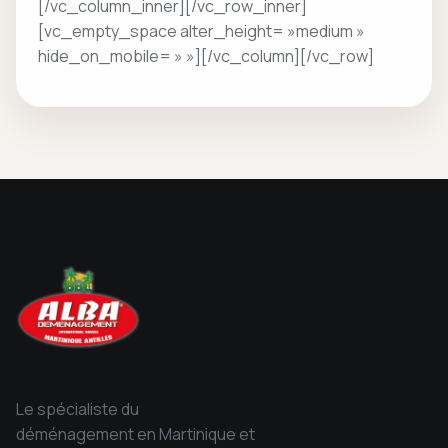
[/vc_column_inner][/vc_row_inner]
[vc_empty_space alter_height= »medium »
hide_on_mobile= » »][/vc_column][/vc_row]
Le spécialiste du
déménagement en Martinique et