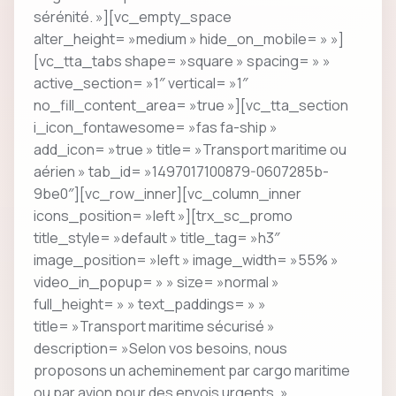
sérénité. »][vc_empty_space
alter_height= »medium » hide_on_mobile= » »]
[vc_tta_tabs shape= »square » spacing= » »
active_section= »1″ vertical= »1″
no_fill_content_area= »true »][vc_tta_section
i_icon_fontawesome= »fas fa-ship »
add_icon= »true » title= »Transport maritime ou
aérien » tab_id= »1497017100879-0607285b-
9be0″][vc_row_inner][vc_column_inner
icons_position= »left »][trx_sc_promo
title_style= »default » title_tag= »h3″
image_position= »left » image_width= »55% »
video_in_popup= » » size= »normal »
full_height= » » text_paddings= » »
title= »Transport maritime sécurisé »
description= »Selon vos besoins, nous
proposons un acheminement par cargo maritime
ou par avion pour des envois urgents. »