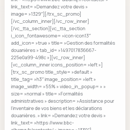
link_text= »Demandez votre devis »
image= »1329″][/trx_sc_promo]
[/vc_column_inner][/vc_row_inner]
[/vc_tta_section][vc_tta_section
i_icon_fontawesome= »icon-icon13″
add_icon= »true » title= »Gestion des formalités
douanières » tab_id= »1497017836667-
225e0a99-498c »][vc_row_inner]
[vc_column_inner icons_position= »left »]
[trx_sc_promo title_style= »default »
title_tag= »h3″ image_position= »left »
image_width= »55% » video_in_popup= » »
size= »normal » title= »Formalités
administratives » description= »Assistance pour
l’inventaire de vos biens et les déclarations
douanières. » link= »Demandez votre devis »
link_text= »https://www.bbc-