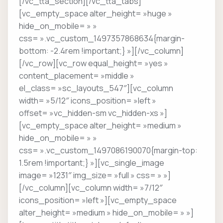
[/vc_tta_section][/vc_tta_tabs]
[vc_empty_space alter_height= »huge »
hide_on_mobile= » »
css= ».vc_custom_1497357868634{margin-
bottom: -2.4rem !important;} »][/vc_column]
[/vc_row][vc_row equal_height= »yes »
content_placement= »middle »
el_class= »sc_layouts_547″][vc_column
width= »5/12″ icons_position= »left »
offset= »vc_hidden-sm vc_hidden-xs »]
[vc_empty_space alter_height= »medium »
hide_on_mobile= » »
css= ».vc_custom_1497086190070{margin-top:
1.5rem !important;} »][vc_single_image
image= »1231″ img_size= »full » css= » »]
[/vc_column][vc_column width= »7/12″
icons_position= »left »][vc_empty_space
alter_height= »medium » hide_on_mobile= » »]