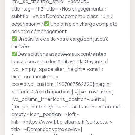
[trx_sc_title title_style= »default »
title_tag= »h2″ title= »Nos engagements »
subtitle= »Alba Déménagement » class= »lh »
description= »
Une prise en charge complète
de votre déménagement.
Un suivi précis de votre cargaison jusqu’à
l’arrivée.
Des solutions adaptées aux contraintes
logistiques entre les Antilles et la Guyane. »]
[vc_empty_space alter_height= »small »
hide_on_mobile= » »
css= ».vc_custom_1497087362629{margin-
bottom: 0.7rem !important;} »][vc_row_inner]
[vc_column_inner icons_position= »left »]
[trx_sc_button type= »default » icon= »icon-mail-
empty » icon_position= »left »
link= »https://www.bbc-albamq.fr/contacts/ »
title= »Demandez votre devis »]