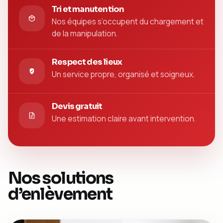
Tri et manutention
Nos équipes s’occupent du chargement et
de la manipulation.
Respect des lieux
Un service propre, organisé et soigneux.
Devis gratuit
Une estimation claire avant intervention.
Nos solutions
d’enlèvement