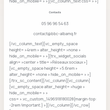
hide_on_mobile= » »][vc_column_text css= » »]
Contacts
05 96 96 54 63
contact@bbc-albamq.fr
[/vc_column_text][vc_empty_space
height= »4rem » alter_height= »none »
hide_on_mobile= » »][trx_widget_socials
align= »center » title= »Réseaux sociaux »]
[vc_empty_space height= »5.6rem »
alter_height= »none » hide_on_mobile= » »]
[/trx_sc_content][/vc_column][vc_column]
[vc_empty_space alter_height= »huge »
hide_on_mobile= » »
css= ».vc_custom_1496918180028{margin-top:
-2rem !important;} »][/vc_column][/vc_row]