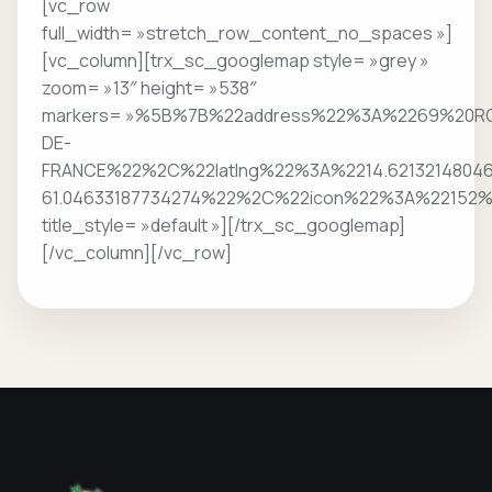
[vc_row
full_width= »stretch_row_content_no_spaces »]
[vc_column][trx_sc_googlemap style= »grey »
zoom= »13″ height= »538″
markers= »%5B%7B%22address%22%3A%2269%20R
DE-
FRANCE%22%2C%22latlng%22%3A%2214.6213214804
61.04633187734274%22%2C%22icon%22%3A%22152
title_style= »default »][/trx_sc_googlemap]
[/vc_column][/vc_row]