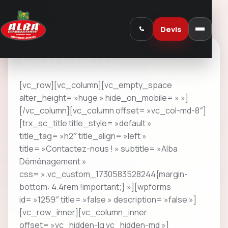
Devis
Contacts
[vc_row][vc_column][vc_empty_space
alter_height= »huge » hide_on_mobile= » »]
[/vc_column][vc_column offset= »vc_col-md-8″]
[trx_sc_title title_style= »default »
title_tag= »h2″ title_align= »left »
title= »Contactez-nous ! » subtitle= »Alba
Déménagement »
css= ».vc_custom_1730583528244{margin-
bottom: 4.4rem !important;} »][wpforms
id= »1259″ title= »false » description= »false »]
[vc_row_inner][vc_column_inner
offset= »vc_hidden-lg vc_hidden-md »]