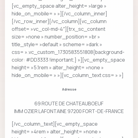
[vc_empty_space alter_height= »large »
hide_on_mobile= » »][/vc_column_inner]
[/vc_row_inner][/vc_column][vc_column
offset= »vc_col-md-4″][trx_sc_content
size= »none » number_position= »br »
title_style= »default » scheme= »dark »
css= ».vc_custom_1730583551808{background-
color: #DD3333 !important;} »][vc_empty_space
height= »5.1rem » alter_height= »none »
hide_on_mobile= » »][vc_column_text css= » »]
Adresse
69 ROUTE DE CHATEAUBOEUF
IMM OZIER LAFONTAINE 97200 FORT-DE-FRANCE
[/vc_column_text][vc_empty_space
height= »4rem » alter_height= »none »